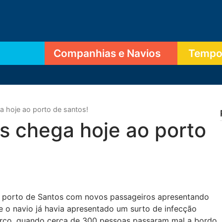
Companhias e Navios
Tempor
a hoje ao porto de santos!
as chega hoje ao porto
o porto de Santos com novos passageiros apresentando
 o navio já havia apresentado um surto de infecção
rço, quando cerca de 300 pessoas passaram mal a bordo