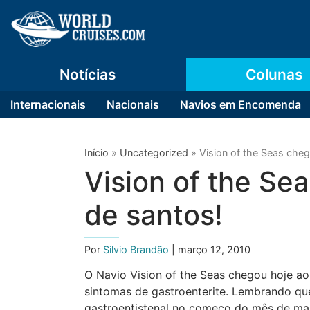
Notícias
Colunas
Internacionais
Nacionais
Navios em Encomenda
Início
»
Uncategorized
»
Vision of the Seas cheg
Vision of the Se
de santos!
Por
Silvio Brandão
| março 12, 2010
O Navio Vision of the Seas chegou hoje a
sintomas de gastroenterite. Lembrando que
gastroentistenal no começo do mês de ma