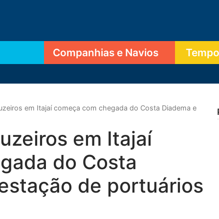
Companhias e Navios
Tempor
uzeiros em Itajaí começa com chegada do Costa Diadema e
zeiros em Itajaí
gada do Costa
estação de portuários