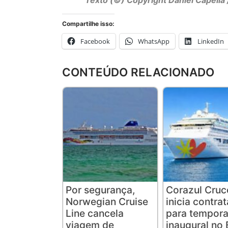
Texto (©) Copyright Daniel Capella 
Compartilhe isso:
Facebook
WhatsApp
LinkedIn
CONTEÚDO RELACIONADO
Por segurança,
Corazul Cruc
Norwegian Cruise
inicia contra
Line cancela
para tempor
viagem de
inaugural no B