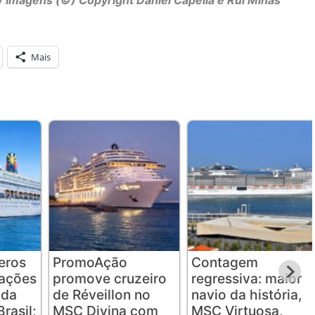
/ Imagens (©) Copyright Daniel Capella e Rui Minas
Mais
eros
PromoAção
Contagem
tações
promove cruzeiro
regressiva: maior
ada
de Réveillon no
navio da história,
rasil;
MSC Divina com
MSC Virtuosa,