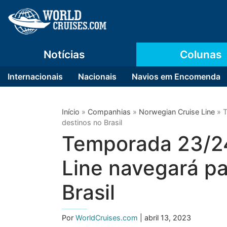
Notícias
Colunas
Internacionais
Nacionais
Navios em Encomenda
Início
»
Companhias
»
Norwegian Cruise Line
»
T
destinos no Brasil
Temporada 23/24
Line navegará pa
Brasil
Por
WorldCruises.com
| abril 13, 2023