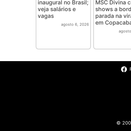
inaugural no Brasil;
MSC Divina 
veja salários e
shows a bord
vagas
parada na vi
em Copacab
agosto 6, 2026
agosto
© 2009