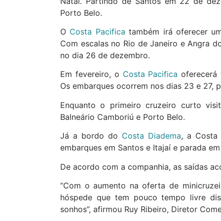
Natal. Partindo de Santos em 22 de deze
Porto Belo.
O
Costa Pacifica
também irá oferecer um 
Com escalas no Rio de Janeiro e Angra do
no dia 26 de dezembro.
Em fevereiro, o
Costa Pacifica
oferecerá 
Os embarques ocorrem nos dias 23 e 27, pa
Enquanto o primeiro cruzeiro curto vis
Balneário Camboriú e Porto Belo.
Já a bordo do
Costa Diadema
, a Costa
embarques em Santos e Itajaí e parada em 
De acordo com a companhia, as saídas aco
“Com o aumento na oferta de minicruzei
hóspede que tem pouco tempo livre disp
sonhos”, afirmou Ruy Ribeiro, Diretor Come