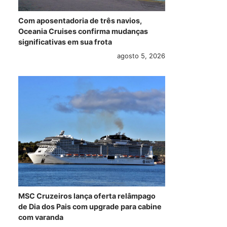
Com aposentadoria de três navios,
Oceania Cruises confirma mudanças
significativas em sua frota
agosto 5, 2026
Costa Cruzeiros
CLIA no Brasil
MSC
MSC Cruzeiros lança oferta relâmpago
participa de leilão
encerra série de
tro
de Dia dos Pais com upgrade para cabine
com varanda
do Instituto
reuniões pós-
alt