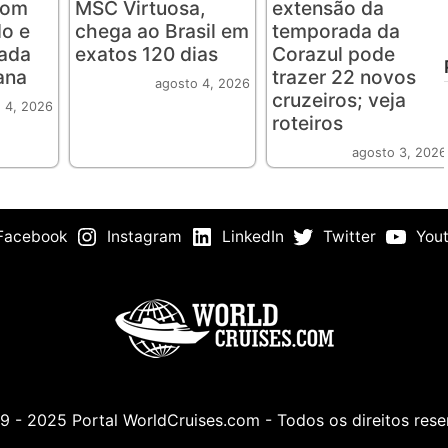
com
MSC Virtuosa,
extensão da
o e
chega ao Brasil em
temporada da
rada
exatos 120 dias
Corazul pode
ana
trazer 22 novos
agosto 4, 2026
cruzeiros; veja
 4, 2026
roteiros
agosto 3, 2026
Facebook
Instagram
LinkedIn
Twitter
You
 - 2025 Portal WorldCruises.com - Todos os direitos res