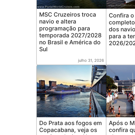
MSC Cruzeiros troca
Confira o
navio e altera
completo
programação para
dos navio
temporada 2027/2028
para a t
no Brasil e América do
2026/202
Sul
julho 31, 2026
Do Prata aos fogos em
Após o M
Copacabana, veja os
confira 