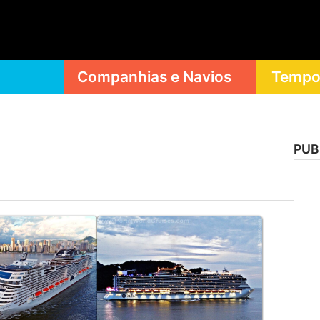
Companhias e Navios
Tempor
PUB