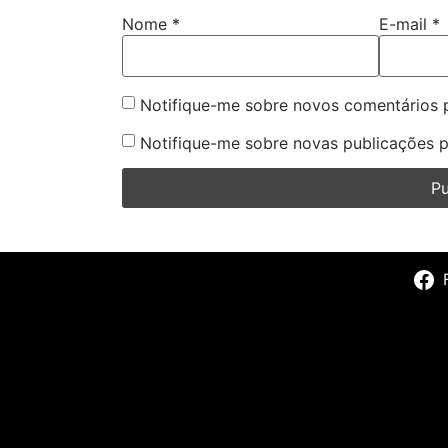
Nome
*
E-mail
*
Notifique-me sobre novos comentários p
Notifique-me sobre novas publicações p