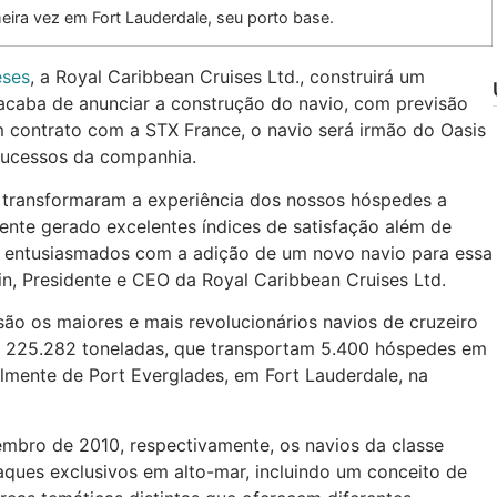
meira vez em Fort Lauderdale, seu porto base.
eses
, a Royal Caribbean Cruises Ltd., construirá um
 acaba de anunciar a construção do navio, com previsão
 contrato com a STX France, o navio será irmão do Oasis
 sucessos da companhia.
as transformaram a experiência dos nossos hóspedes a
nte gerado excelentes índices de satisfação além de
os entusiasmados com a adição de um novo navio para essa
Fain, Presidente e CEO da Royal Caribbean Cruises Ltd.
 são os maiores e mais revolucionários navios de cruzeiro
 225.282 toneladas, que transportam 5.400 hóspedes em
mente de Port Everglades, em Fort Lauderdale, na
bro de 2010, respectivamente, os navios da classe
ques exclusivos em alto-mar, incluindo um conceito de