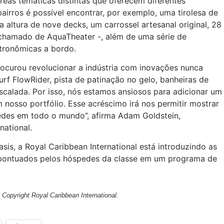
eas temáticas distintas que oferecem diferentes
airros é possível encontrar, por exemplo, uma tirolesa de
ltura de nove decks, um carrossel artesanal original, 28
 – chamado de AquaTheater -, além de uma série de
tronômicas a bordo.
rocurou revolucionar a indústria com inovações nunca
rf FlowRider, pista de patinação no gelo, banheiras de
calada. Por isso, nós estamos ansiosos para adicionar um
 nosso portfólio. Esse acréscimo irá nos permitir mostrar
pedes em todo o mundo”, afirma Adam Goldstein,
national.
is, a Royal Caribbean International está introduzindo as
s pontuados pelos hóspedes da classe em um programa de
 Copyright Royal Caribbean International.