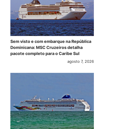
Sem visto e com embarque na República
Dominicana: MSC Cruzeiros detalha
pacote completo para o Caribe Sul
agosto 7, 2026
Royal Caribbean
Começa a
4 d
anuncia mais
construção do
Pre
roteiros para Cuba
Norwegian Bliss
Fas
durante temporada
Sov
2018/2019
o p
maio 26, 2017