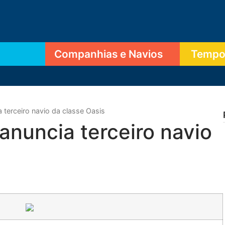
Companhias e Navios
Tempor
 terceiro navio da classe Oasis
anuncia terceiro navio