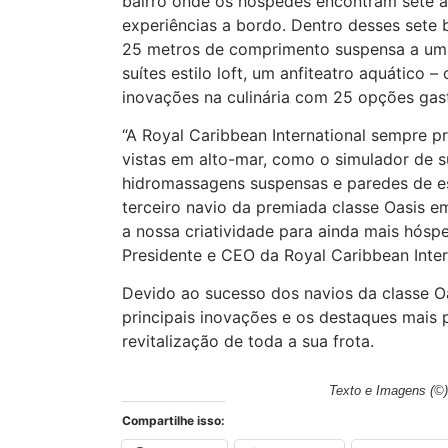
bairro onde os hóspedes encontram sete ár
experiências a bordo. Dentro desses sete b
25 metros de comprimento suspensa a uma a
suítes estilo loft, um anfiteatro aquático
inovações na culinária com 25 opções gas
“A Royal Caribbean International sempre p
vistas em alto-mar, como o simulador de su
hidromassagens suspensas e paredes de es
terceiro navio da premiada classe Oasis em
a nossa criatividade para ainda mais hós
Presidente e CEO da Royal Caribbean Inter
Devido ao sucesso dos navios da classe Oas
principais inovações e os destaques mai
revitalização de toda a sua frota.
Texto e Imagens
(©)
Compartilhe isso: