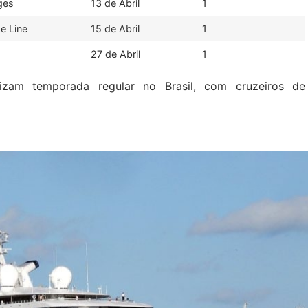
ges
13 de Abril
1
e Line
15 de Abril
1
27 de Abril
1
izam temporada regular no Brasil, com cruzeiros de