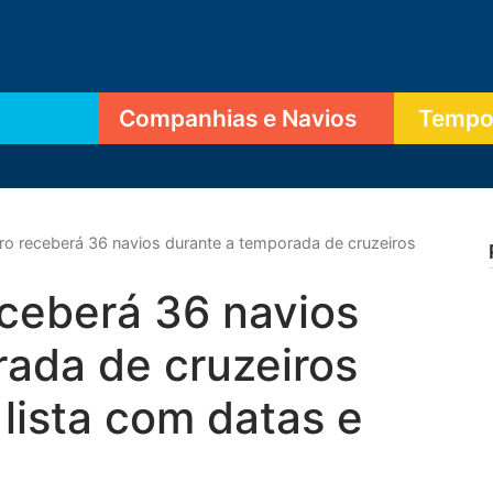
Companhias e Navios
Tempor
iro receberá 36 navios durante a temporada de cruzeiros
eceberá 36 navios
ada de cruzeiros
lista com datas e