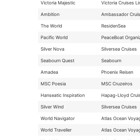
Victoria Majestic
Victoria Cruises Li
Ambition
Ambassador Cruis
The World
ResidenSea
Pacific World
PeaceBoat Organi
Silver Nova
Silversea Cruises
Seabourn Quest
Seabourn
Amadea
Phoenix Reisen
MSC Poesia
MSC Cruzeiros
Hanseatic Inspiration
Hapag-Lloyd Crui
Silver Wind
Silversea Cruises
World Navigator
Atlas Ocean Voya
World Traveller
Atlas Ocean Voya