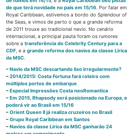
de navios em 14/15
, e a
Royal Caribbean deu pistas
de que terá novidade no país em 15/16
. Por falar em
Royal Caribbean, estivemos a bordo do Splendour of
the Seas, e vimos de perto o que a grande reforma
de 2011 trouxe ao tradicional navio. No cenário
internacional, a principal pauta foram os rumores
sobre a
transferência do Celebrity Century para a
CDF
, e a
grande reforma dos navios da classe Lirica
da MSC
.
–
Navio da MSC descartando lixo irregularmente?
–
2014/2015: Costa Fortuna fará roteiro com
múltiplos portos de embarque
–
Especial Impressões Costa neoRomantica
–
Em 2015, Rhapsody será posicionado na Europa, e
poderá vir ao Brasil em 15/16
–
Orient Queen II já realiza cruzeiros no Brasil
–
Grupo Royal Caribbean em Santos
–
Navios da classe Lirica da MSC ganharão 24
metros em comprimento