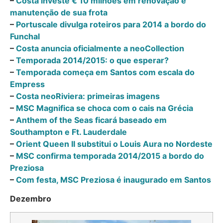
–
Costa investe € 10 milhões em renovação e
manutenção de sua frota
–
Portuscale divulga roteiros para 2014 a bordo do
Funchal
–
Costa anuncia oficialmente a neoCollection
–
Temporada 2014/2015: o que esperar?
–
Temporada começa em Santos com escala do
Empress
–
Costa neoRiviera: primeiras imagens
–
MSC Magnifica se choca com o cais na Grécia
–
Anthem of the Seas ficará baseado em
Southampton e Ft. Lauderdale
–
Orient Queen II substitui o Louis Aura no Nordeste
–
MSC confirma temporada 2014/2015 a bordo do
Preziosa
–
Com festa, MSC Preziosa é inaugurado em Santos
Dezembro