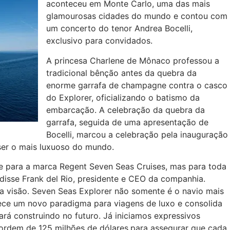
aconteceu em Monte Carlo, uma das mais
glamourosas cidades do mundo e contou com
um concerto do tenor Andrea Bocelli,
exclusivo para convidados.
A princesa Charlene de Mônaco professou a
tradicional bênção antes da quebra da
enorme garrafa de champagne contra o casco
do Explorer, oficializando o batismo da
embarcação. A celebração da quebra da
garrafa, seguida de uma apresentação de
Bocelli, marcou a celebração pela inauguração
ser o mais luxuoso do mundo.
e para a marca Regent Seven Seas Cruises, mas para toda
 disse Frank del Rio, presidente e CEO da companhia.
a visão. Seven Seas Explorer não somente é o navio mais
e um novo paradigma para viagens de luxo e consolida
rá construindo no futuro. Já iniciamos expressivos
 ordem de 125 milhões de dólares.para assegurar que cada