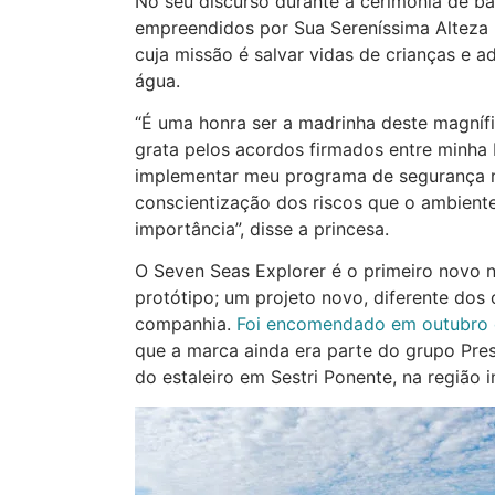
No seu discurso durante a cerimônia de bat
empreendidos por Sua Sereníssima Alteza 
cuja missão é salvar vidas de crianças e a
água.
“É uma honra ser a madrinha deste magníf
grata pelos acordos firmados entre minha
implementar meu programa de segurança n
conscientização dos riscos que o ambient
importância”, disse a princesa.
O Seven Seas Explorer é o primeiro novo 
protótipo; um projeto novo, diferente dos 
companhia.
Foi encomendado em outubro 
que a marca ainda era parte do grupo Pres
do estaleiro em Sestri Ponente, na região 