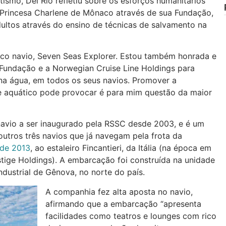
ismo, Del Rio refletiu sobre os esforços humanitários
Princesa Charlene de Mônaco através de sua Fundação,
dultos através do ensino de técnicas de salvamento na
ico navio, Seven Seas Explorer. Estou também honrada e
 Fundação e a Norwegian Cruise Line Holdings para
a água, em todos os seus navios. Promover a
e aquático pode provocar é para mim questão da maior
navio a ser inaugurado pela RSSC desde 2003, e é um
outros três navios que já navegam pela frota da
de 2013
, ao estaleiro Fincantieri, da Itália (na época em
tige Holdings). A embarcação foi construída na unidade
industrial de Gênova, no norte do país.
A companhia fez alta aposta no navio,
afirmando que a embarcação “apresenta
facilidades como teatros e lounges com rico