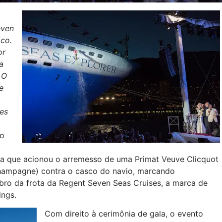
even
co.
or
a
 O
e
es
do
ha que acionou o arremesso de uma Primat Veuve Clicquot
 champagne) contra o casco do navio, marcando
ro da frota da Regent Seven Seas Cruises, a marca de
ings.
Com direito à cerimônia de gala, o evento