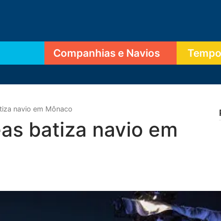
Companhias e Navios
Tempor
tiza navio em Mônaco
as batiza navio em