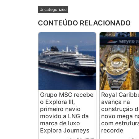
Uncategorized
CONTEÚDO RELACIONADO
Grupo MSC recebe
Royal Caribb
o Explora III,
avança na
primeiro navio
construção d
movido a LNG da
novo mega n
marca de luxo
com estrutur
Explora Journeys
recorde