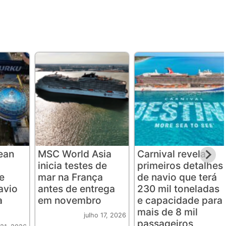
ean
MSC World Asia
Carnival revela
inicia testes de
primeiros detalhes
e
mar na França
de navio que terá
avio
antes de entrega
230 mil toneladas
a
em novembro
e capacidade para
mais de 8 mil
julho 17, 2026
passageiros