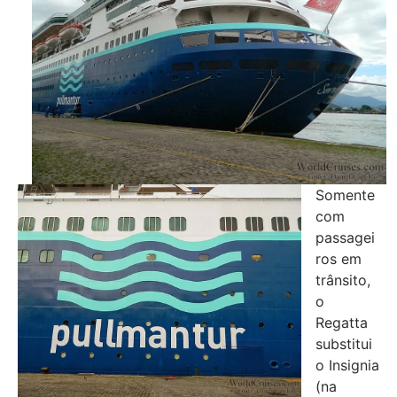
Somente
com
passagei
ros em
trânsito,
o
Regatta
substitui
o Insignia
(na