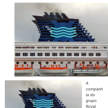
A
companh
ia do
grupo
Royal