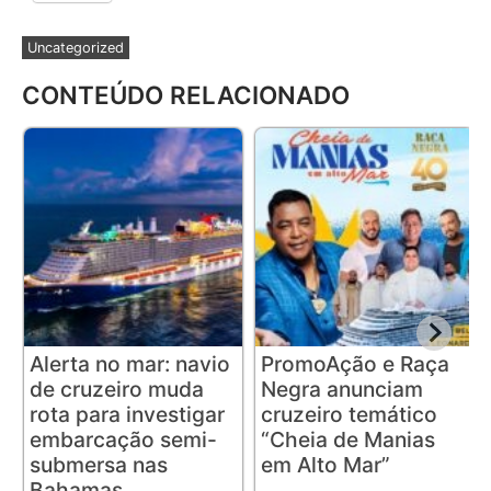
Uncategorized
CONTEÚDO RELACIONADO
Alerta no mar: navio
PromoAção e Raça
de cruzeiro muda
Negra anunciam
rota para investigar
cruzeiro temático
embarcação semi-
“Cheia de Manias
submersa nas
em Alto Mar”
Bahamas