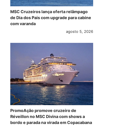
MSC Cruzeiros lança oferta relâmpago
de Dia dos Pais com upgrade para cabine
com varanda
agosto 5, 2026
Começa a
4 de março:
R11
construção do
Preziosa,
rot
Norwegian Bliss
Fascinosa e
Eur
Sovereign escalam
ver
o porto de Santos
maio 26, 2017
maio 23, 2017
PromoAção promove cruzeiro de
Réveillon no MSC Divina com shows a
bordo e parada na virada em Copacabana