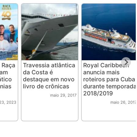
 Raça
Travessia atlântica
Royal Caribbean
iam
da Costa é
anuncia mais
ático
destaque em novo
roteiros para Cuba
nias
livro de crônicas
durante temporada
2018/2019
maio 29, 2017
23, 2023
maio 26, 2017