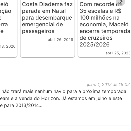
eió
Costa Diadema faz
Com recorde de
lação
parada em Natal
35 escalas e R$
e
para desembarque
100 milhões na
rra
emergencial de
economia, Maceió
de
passageiros
encerra temporada
de cruzeiros
abril 26, 2026
2025/2026
 13, 2026
abril 25, 2026
julho 1, 2012 às 18:02
e não trará mais nenhum navio para a próxima temporada
eam e a venda do Horizon. Já estamos em julho e este
be para 2013/2014…