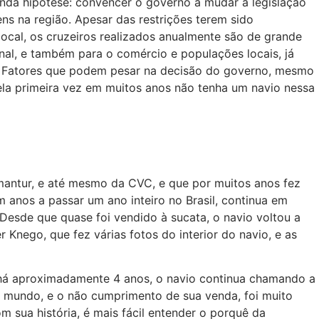
nda hipótese: convencer o governo a mudar a legislação
ns na região. Apesar das restrições terem sido
local, os cruzeiros realizados anualmente são de grande
ional, e também para o comércio e populações locais, já
s. Fatores que podem pesar na decisão do governo, mesmo
la primeira vez em muitos anos não tenha um navio nessa
llmantur, e até mesmo da CVC, e que por muitos anos fez
em anos a passar um ano inteiro no Brasil, continua em
. Desde que quase foi vendido à sucata, o navio voltou a
er Knego, que fez várias fotos do interior do navio, e as
há aproximadamente 4 anos, o navio continua chamando a
o mundo, e o não cumprimento de sua venda, foi muito
m sua história, é mais fácil entender o porquê da