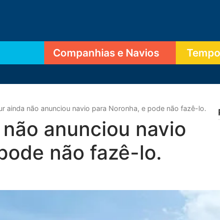
Companhias e Navios
Tempor
ur ainda não anunciou navio para Noronha, e pode não fazê-lo.
 não anunciou navio
pode não fazê-lo.