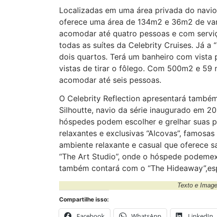
Localizadas em uma área privada do navio,
oferece uma área de 134m2 e 36m2 de var
acomodar até quatro pessoas e com servi
todas as suítes da Celebrity Cruises. Já a 
dois quartos. Terá um banheiro com vista
vistas de tirar o fôlego. Com 500m2 e 59
acomodar até seis pessoas.
O Celebrity Reflection apresentará também
Silhoutte, navio da série inaugurado em 201
hóspedes podem escolher e grelhar suas pr
relaxantes e exclusivas “Alcovas”, famosas
ambiente relaxante e casual que oferece sa
“The Art Studio”, onde o hóspede podemexpl
também contará com o “The Hideaway”,esp
Texto e Ima
Compartilhe isso:
Facebook
WhatsApp
LinkedIn