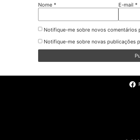
Nome
*
E-mail
*
Notifique-me sobre novos comentários p
Notifique-me sobre novas publicações p