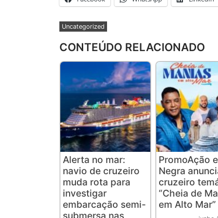
Uncategorized
CONTEÚDO RELACIONADO
Alerta no mar:
PromoAção e
navio de cruzeiro
Negra anunc
muda rota para
cruzeiro tem
investigar
“Cheia de Ma
embarcação semi-
em Alto Mar”
submersa nas