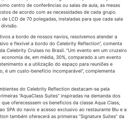
omo centro de conferências ou salas de aula, as mesas
postos de acordo com as necessidades de cada grupo.
 de LCD de 70 polegadas, instaladas para que cada sala
divisão.
ivos a bordo de nossos navios, resolvemos atender a
vo e flexível a bordo do Celebrity Reflection”, comenta
da Celebrity Cruises no Brasil. “Um evento em um cruzeiro
ma economia de, em média, 30%, comparado a um evento
retenimento e a utilização do espaço para reuniões e
ro, é um custo-benefício incomparável”, complementa
mbientes do Celebrity Reflection destacam-se pela
 primeiras “AquaClass Suites” inspiradas na demanda dos
 que oferecesssem os beneficios da classe Aqua Class,
 ao SPA do navio e acesso exclusivo ao restaurante Blu e a
ction também oferecerá as primeiras “Signature Suites” da