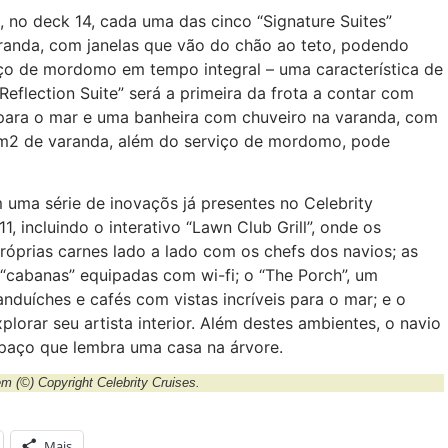
 no deck 14, cada uma das cinco “Signature Suites”
anda, com janelas que vão do chão ao teto, podendo
ço de mordomo em tempo integral – uma característica de
“Reflection Suite” será a primeira da frota a contar com
 para o mar e uma banheira com chuveiro na varanda, com
 m2 de varanda, além do serviço de mordomo, pode
 uma série de inovaçõs já presentes no Celebrity
1, incluindo o interativo “Lawn Club Grill”, onde os
óprias carnes lado a lado com os chefs dos navios; as
 “cabanas” equipadas com wi-fi; o “The Porch”, um
nduíches e cafés com vistas incríveis para o mar; e o
orar seu artista interior. Além destes ambientes, o navio
aço que lembra uma casa na árvore.
gem
(©) Copyright Celebrity Cruises.
Mais