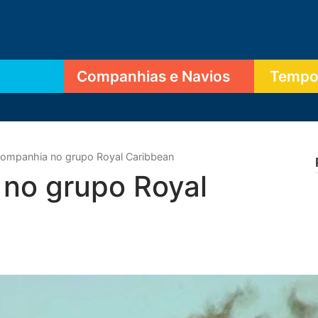
Companhias e Navios
Tempor
ompanhia no grupo Royal Caribbean
no grupo Royal