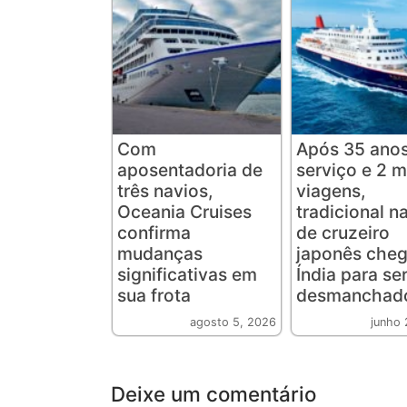
Com
Após 35 ano
aposentadoria de
serviço e 2 m
três navios,
viagens,
Oceania Cruises
tradicional n
confirma
de cruzeiro
mudanças
japonês cheg
significativas em
Índia para se
sua frota
desmanchad
agosto 5, 2026
junho 
Deixe um comentário