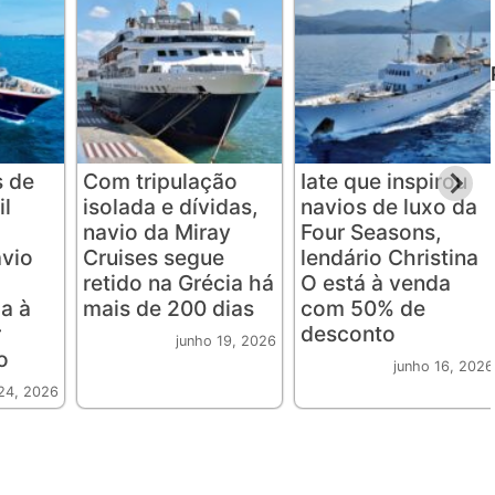
s de
Com tripulação
Iate que inspirou
il
isolada e dívidas,
navios de luxo da
navio da Miray
Four Seasons,
avio
Cruises segue
lendário Christina
retido na Grécia há
O está à venda
a à
mais de 200 dias
com 50% de
r
desconto
junho 19, 2026
o
junho 16, 2026
24, 2026