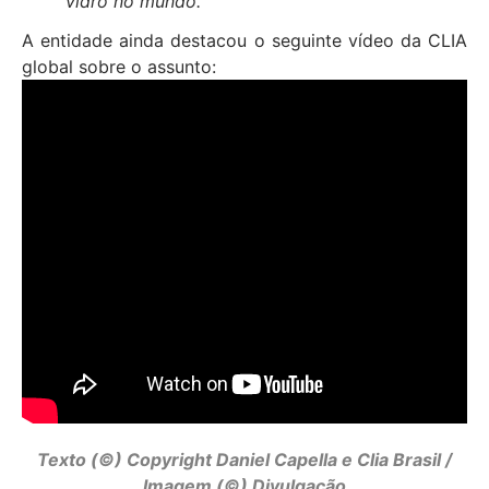
vidro no mundo.”
A entidade ainda destacou o seguinte vídeo da CLIA
global sobre o assunto:
Texto (©) Copyright Daniel Capella e Clia Brasil /
Imagem (©) Divulgação