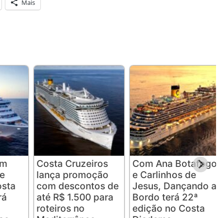
Mais
em
Costa Cruzeiros
Com Ana Botafogo
e
lança promoção
e Carlinhos de
osta
com descontos de
Jesus, Dançando a
rá
até R$ 1.500 para
Bordo terá 22ª
roteiros no
edição no Costa