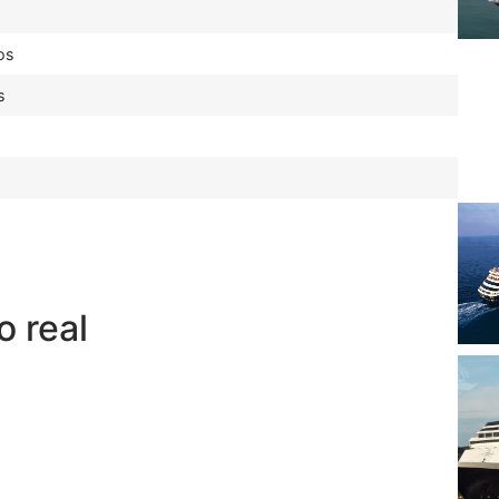
os
s
 real