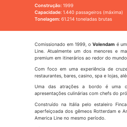
Construção:
1999
Capacidade:
1.440 passageiros (máxima)
Tonelagem:
61.214 toneladas brutas
Comissionado em 1999, o
Volendam
é um 
Line. Atualmente um dos menores e mai
premium em itinerários ao redor do mundo
Com foco em uma experiência de cruzeir
restaurantes, bares, casino, spa e lojas, a
Uma das atrações a bordo é uma coz
apresentações culinárias com chefs do pr
Construído na Itália pelo estaleiro Fin
aperfeiçoada dos gêmeos Rotterdam e Am
America Line no mesmo período.