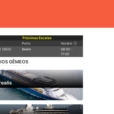
Próximas Escalas
Porto
Horário
!
2 (SEG)
Belém
08:00 -
17:00
IOS GÊMEOS
ealis