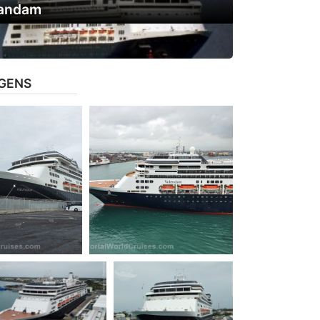
andam
GENS