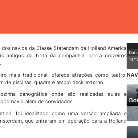
dos navios da Classe Statendam da Holland America
Data
s antigos da frota da companhia, opera cruzeiros
14/1
.
NAV
o mais tradicional, oferece atrações como teatro,
lém de piscinas, quadra e amplo deck externo.
inha cenográfica onde são realizadas aulas e
Bor
óprio navio além de convidados.
cantieri, foi idealizado como uma versão ampliada e
sterdam, que entraram em operação para a Holland