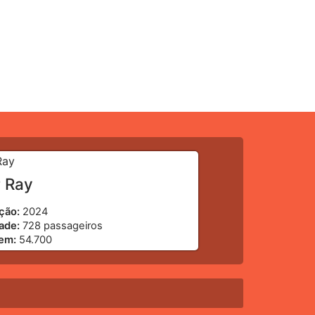
r Ray
ção:
2024
ade:
728 passageiros
gem:
54.700