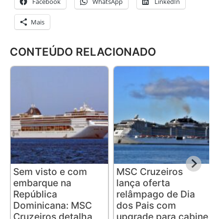
Facebook
WhatsApp
LinkedIn
Mais
CONTEÚDO RELACIONADO
Sem visto e com
MSC Cruzeiros
embarque na
lança oferta
República
relâmpago de Dia
Dominicana: MSC
dos Pais com
Cruzeiros detalha
upgrade para cabine