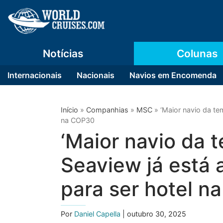
Notícias
Colunas
Internacionais
Nacionais
Navios em Encomenda
Início
»
Companhias
»
MSC
»
‘Maior navio da te
na COP30
‘Maior navio da 
Seaview já está
para ser hotel 
Por
Daniel Capella
| outubro 30, 2025