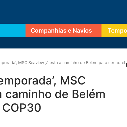
Companhias e Navios
Tempor
mporada’, MSC Seaview já está a caminho de Belém para ser hotel
temporada’, MSC
 a caminho de Belém
na COP30