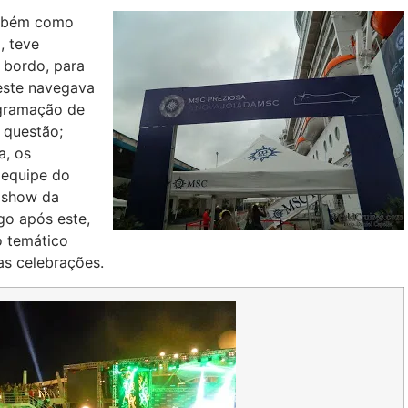
ambém como
, teve
 bordo, para
este navegava
ogramação de
 questão;
a, os
 equipe do
m show da
go após este,
o temático
as celebrações.