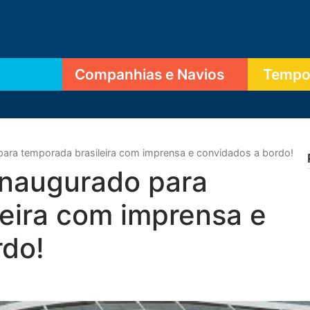
Companhias e Navios
Tempor
para temporada brasileira com imprensa e convidados a bordo!
inaugurado para
eira com imprensa e
rdo!