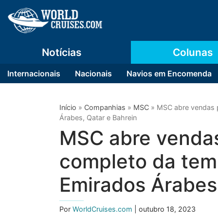
Notícias
Colunas
Internacionais
Nacionais
Navios em Encomenda
Início
»
Companhias
»
MSC
»
MSC abre vendas 
Árabes, Qatar e Bahrein
MSC abre vendas
completo da te
Emirados Árabes,
Por
WorldCruises.com
| outubro 18, 2023