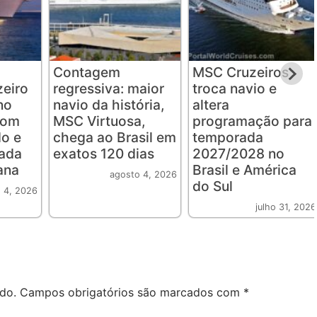
Contagem
MSC Cruzeiros
eiro
regressiva: maior
troca navio e
no
navio da história,
altera
com
MSC Virtuosa,
programação para
o e
chega ao Brasil em
temporada
rada
exatos 120 dias
2027/2028 no
ana
Brasil e América
agosto 4, 2026
do Sul
 4, 2026
julho 31, 2026
do.
Campos obrigatórios são marcados com
*