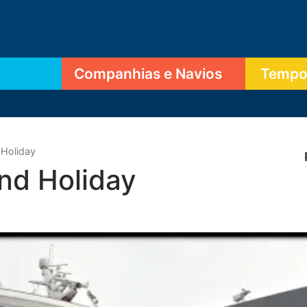
Companhias e Navios
Tempor
 Holiday
and Holiday