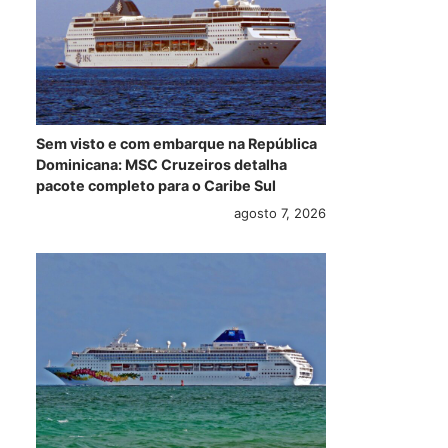
anuncia mais
construção do
Pre
roteiros para Cuba
Norwegian Bliss
Fas
durante temporada
Sov
2018/2019
o p
maio 26, 2017
maio 26, 2017
Sem visto e com embarque na República
Dominicana: MSC Cruzeiros detalha
pacote completo para o Caribe Sul
agosto 7, 2026