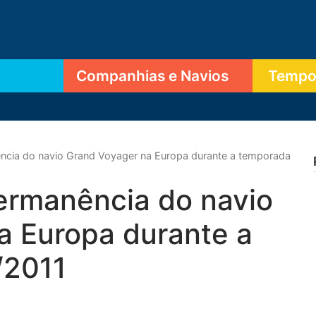
Companhias e Navios
Tempor
ncia do navio Grand Voyager na Europa durante a temporada
ermanência do navio
a Europa durante a
/2011