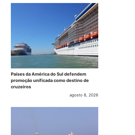
Países da América do Sul defendem
promoção unificada como destino de
cruzeiros
agosto 8, 2026
Royal Caribbean
Começa a
4 d