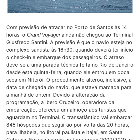
Com previsão de atracar no Porto de Santos às 14
horas, o
ainda não chegou ao Terminal
Grand Voyager
Giusfredo Santini. A previsão é que o navio esteja no
complexo santista às 16h30, quando deverá ter início
o check-in e embarque dos passageiros. O atraso
deve-se a uma parada técnica feita no Rio de Janeiro
desde esta quinta-feira, quando ele entrou em doca
seca em Niterói. O procedimento alterou, inclusive, a
data de chegada do navio, que estava marcada para
a manhã de ontem. Devido a alteração da
programação, a Ibero Cruzeiro, operadora da
embarcação, ofereceu um almoço aos turistas que
aguardam no Terminal. O transatlântico vai embarcar
845 hóspedes que seguirão por volta das 20 horas,
para Ilhabela, no litoral paulista e Itajaí, em Santa
Catarina. Em sua estreia na temporada 2009/2010, o