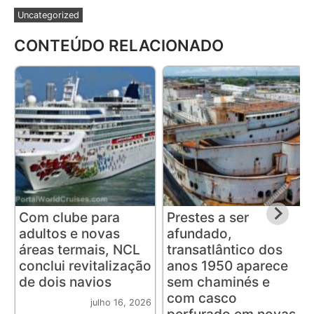
Uncategorized
CONTEÚDO RELACIONADO
Com clube para
Prestes a ser
adultos e novas
afundado,
áreas termais, NCL
transatlântico dos
conclui revitalização
anos 1950 aparece
de dois navios
sem chaminés e
com casco
julho 16, 2026
perfurado em novas