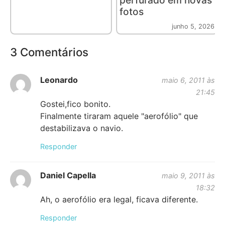
fotos
junho 5, 2026
3 Comentários
Leonardo
maio 6, 2011 às
21:45
Gostei,fico bonito.
Finalmente tiraram aquele "aerofólio" que
destabilizava o navio.
Responder
Daniel Capella
maio 9, 2011 às
18:32
Ah, o aerofólio era legal, ficava diferente.
Responder