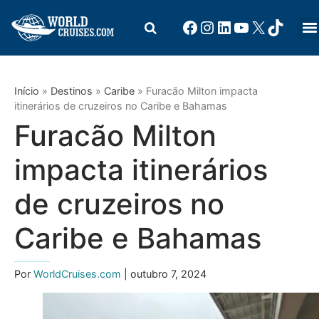
Início
»
Destinos
»
Caribe
»
Furacão Milton impacta
itinerários de cruzeiros no Caribe e Bahamas
Furacão Milton
impacta itinerários
de cruzeiros no
Caribe e Bahamas
Por
WorldCruises.com
| outubro 7, 2024