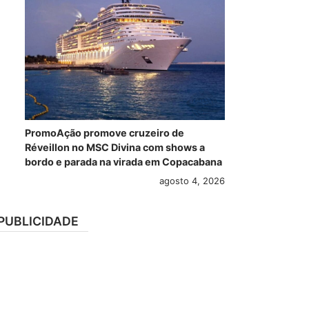
PromoAção promove cruzeiro de
Réveillon no MSC Divina com shows a
bordo e parada na virada em Copacabana
agosto 4, 2026
PUBLICIDADE
Conheça Skipper,
Novo gigante da
MSC
a cadela tripulante
Royal Caribbean,
Mey
que viverá a bordo
Legend of the
av