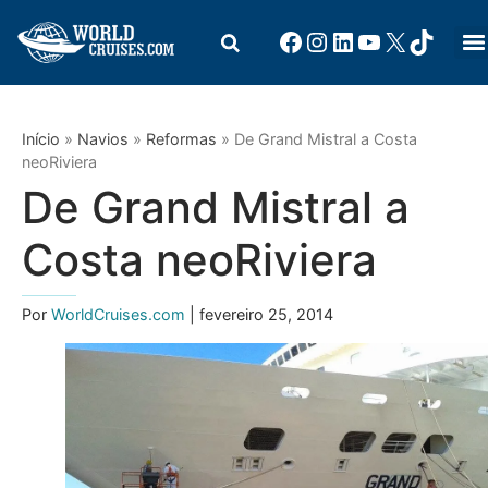
Início
»
Navios
»
Reformas
»
De Grand Mistral a Costa
neoRiviera
De Grand Mistral a
Costa neoRiviera
Por
WorldCruises.com
| fevereiro 25, 2014