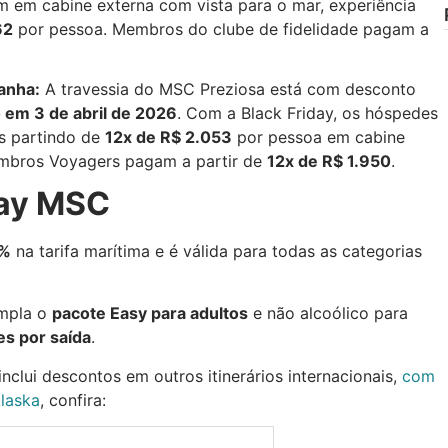
m em cabine externa com vista para o mar, experiência
62
por pessoa. Membros do clube de fidelidade pagam a
anha:
A travessia do MSC Preziosa está com desconto
o em 3 de abril de 2026
. Com a Black Friday, os hóspedes
s partindo de
12x de R$ 2.053
por pessoa em cabine
Membros Voyagers pagam a partir de
12x de R$ 1.950
.
day MSC
0%
na tarifa marítima e é válida para todas as categorias
empla o
pacote Easy para adultos
e não alcoólico para
es por saída
.
clui descontos em outros itinerários internacionais,
com
Alaska
, confira: