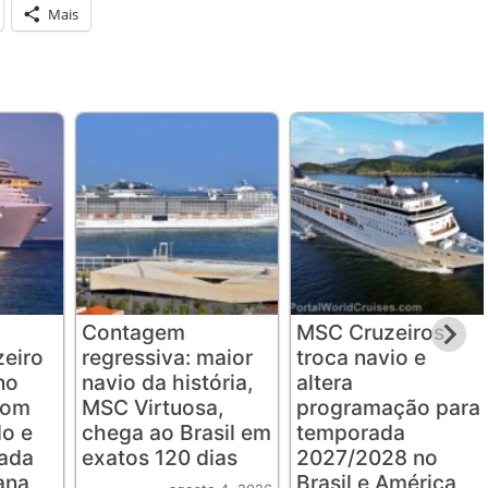
Mais
Contagem
MSC Cruzeiros
eiro
regressiva: maior
troca navio e
no
navio da história,
altera
com
MSC Virtuosa,
programação para
o e
chega ao Brasil em
temporada
rada
exatos 120 dias
2027/2028 no
ana
Brasil e América