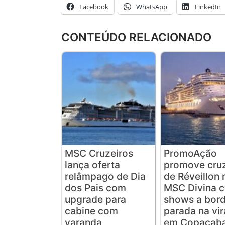
Facebook
WhatsApp
LinkedIn
CONTEÚDO RELACIONADO
MSC Cruzeiros
PromoAção
lança oferta
promove cruz
relâmpago de Dia
de Réveillon 
dos Pais com
MSC Divina 
upgrade para
shows a bord
cabine com
parada na vi
varanda
em Copacab