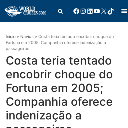
Início
»
Navios
»
Costa teria tentado encobrir choque do
Fortuna em 2005; Companhia oferece indenização a
passageiros.
Costa teria tentado
encobrir choque do
Fortuna em 2005;
Companhia oferece
indenização a