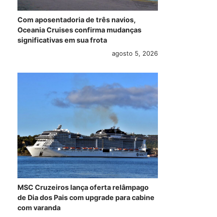
Com aposentadoria de três navios,
Oceania Cruises confirma mudanças
significativas em sua frota
agosto 5, 2026
Costa Cruzeiros
MSC Preziosa
Ven
terá itinerário pela
inicia viagens
faz
Patagônia e Terra
regulares para
cru
do Fogo em
Argentina e
ama
2026/2027
Uruguai que terão
com
MSC Cruzeiros lança oferta relâmpago
embarque em BC
emb
de Dia dos Pais com upgrade para cabine
janeiro 22, 2026
Arg
com varanda
janeiro 19, 2026