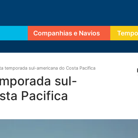
Companhias e Navios
Tempor
ta temporada sul-americana do Costa Pacifica
emporada sul-
ta Pacifica