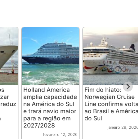
os
Holland America
Fim do hiato:
izar
amplia capacidade
Norwegian Cruise
 reduz
na América do Sul
Line confirma volta
e trará navio maior
ao Brasil e América
a
para a região em
do Sul
2027/2028
janeiro 29, 2026
fevereiro 12, 2026