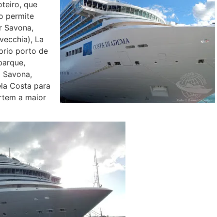
teiro, que
o permite
r Savona,
vecchia), La
prio porto de
barque,
m Savona,
ela Costa para
rtem a maior