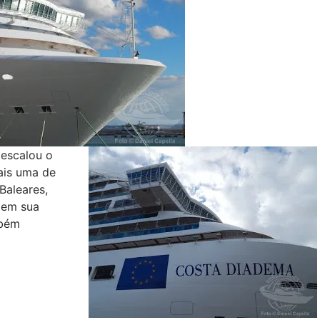
escalou o
ais uma de
Baleares,
 em sua
mbém