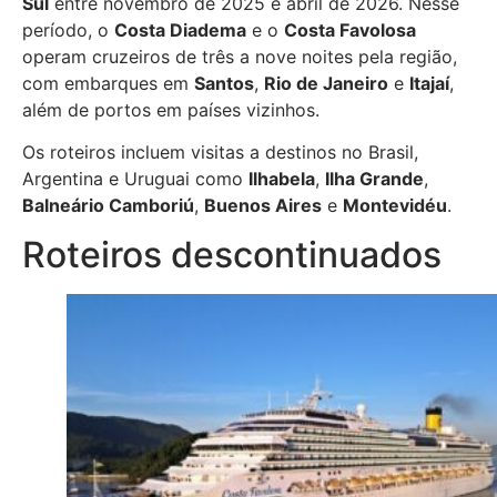
Sul
entre novembro de 2025 e abril de 2026. Nesse
período, o
Costa Diadema
e o
Costa Favolosa
operam cruzeiros de três a nove noites pela região,
com embarques em
Santos
,
Rio de Janeiro
e
Itajaí
,
além de portos em países vizinhos.
Os roteiros incluem visitas a destinos no Brasil,
Argentina e Uruguai como
Ilhabela
,
Ilha Grande
,
Balneário Camboriú
,
Buenos Aires
e
Montevidéu
.
Roteiros descontinuados