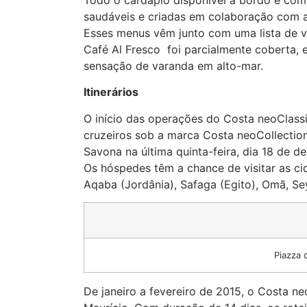
Todo o cardápio disponível a bordo é com
saudáveis e criadas em colaboração com a
Esses menus vêm junto com uma lista de vi
Café Al Fresco foi parcialmente coberta,
sensação de varanda em alto-mar.
Itinerários
O início das operações do Costa neoClass
cruzeiros sob a marca Costa neoCollectio
Savona na última quinta-feira, dia 18 de 
Os hóspedes têm a chance de visitar as cid
Aqaba (Jordânia), Safaga (Egito), Omã, Sey
Piazza
De janeiro a fevereiro de 2015, o Costa neo