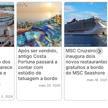
Após ser vendido,
MSC Cruzeiros
antigo Costa
inaugura dois
o dos
Fortuna passará a
novos restaurantes
parece
contar com
gratuitos a bordo
s e
estúdio de
do MSC Seashore
tatuagem a bordo
maio 18, 2026
m
maio 29, 2026
o 5, 2026