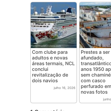
Com clube para
Prestes a ser
adultos e novas
afundado,
áreas termais, NCL
transatlântic
conclui
anos 1950 a
revitalização de
sem chaminé
dois navios
com casco
perfurado e
julho 16, 2026
novas fotos
junh