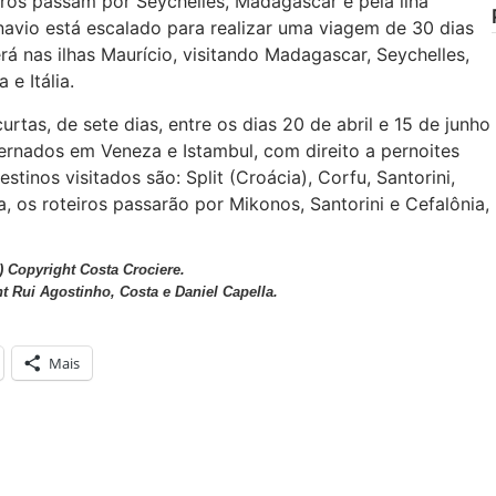
iros passam por Seychelles, Madagascar e pela ilha
navio está escalado para realizar uma viagem de 30 dias
á nas ilhas Maurício, visitando Madagascar, Seychelles,
 e Itália.
tas, de sete dias, entre os dias 20 de abril e 15 de junho
ernados em Veneza e Istambul, com direito a pernoites
stinos visitados são: Split (Croácia), Corfu, Santorini,
a, os roteiros passarão por Mikonos, Santorini e Cefalônia,
) Copyright Costa Crociere.
t Rui Agostinho, Costa e Daniel Capella.
Mais