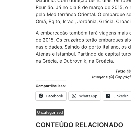
Maurício. Com duração de 14 dias, os rote
Reunião. Já no dia 8 de março de 2015, o 
pelo Mediterrâneo Oriental. O embarque ser
Omã, Egito, Israel, Jordânia, Grécia, Croácia
A embarcação também fará viagens mais cur
de 2015. Os cruzeiros terão embarques alt
nas cidades. Saindo do porto italiano, os de
Atenas e Istambul. Partindo da capital turc
na Grécia, e Dubrovnik, na Croácia.
Texto (©
Imagens
(©) Copyrigh
Compartilhe isso:
Facebook
WhatsApp
LinkedIn
Uncategorized
CONTEÚDO RELACIONADO