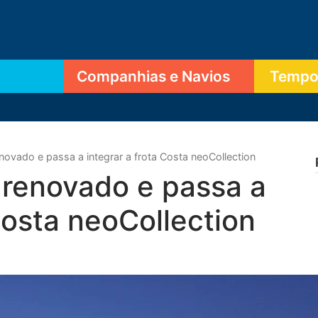
Companhias e Navios
Tempor
novado e passa a integrar a frota Costa neoCollection
 renovado e passa a
Costa neoCollection