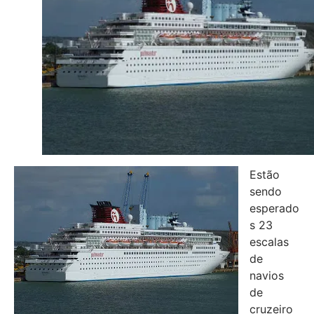
Estão
sendo
esperado
s 23
escalas
de
navios
de
cruzeiro