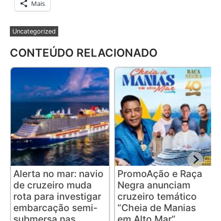
Mais
Uncategorized
CONTEÚDO RELACIONADO
Alerta no mar: navio
PromoAção e Raça
de cruzeiro muda
Negra anunciam
rota para investigar
cruzeiro temático
embarcação semi-
“Cheia de Manias
submersa nas
em Alto Mar”