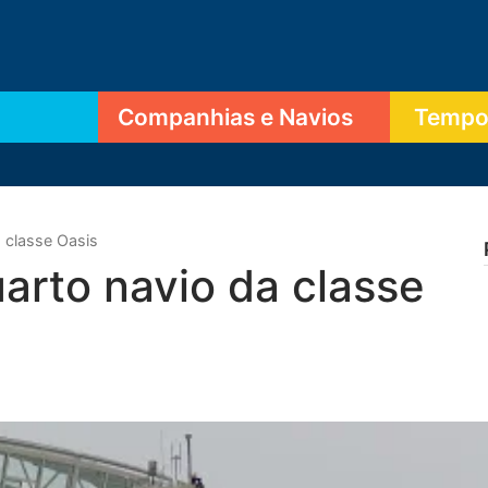
Companhias e Navios
Tempor
 classe Oasis
arto navio da classe