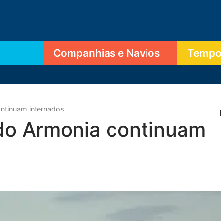
Companhias e Navios
Tempor
ontinuam internados
 do Armonia continuam