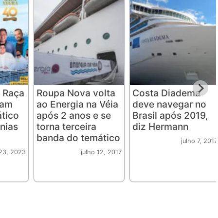
 Raça
Roupa Nova volta
Costa Diadema
iam
ao Energia na Véia
deve navegar no
ático
após 2 anos e se
Brasil após 2019,
nias
torna terceira
diz Hermann
banda do temático
julho 7, 2017
23, 2023
julho 12, 2017