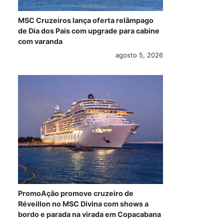
MSC Cruzeiros lança oferta relâmpago
de Dia dos Pais com upgrade para cabine
com varanda
agosto 5, 2026
Em 2018, Costa
MSC Cruzeiros
Rit
Victoria retorna à
contrata nova
anu
Europa após seis
agência para
mer
anos na Ásia
campanhas offline
cru
no Brasil
yac
julho 4, 2017
julho 4, 2017
PromoAção promove cruzeiro de
Réveillon no MSC Divina com shows a
bordo e parada na virada em Copacabana