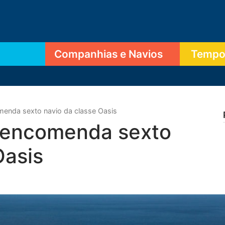
Companhias e Navios
Tempor
menda sexto navio da classe Oasis
 encomenda sexto
Oasis