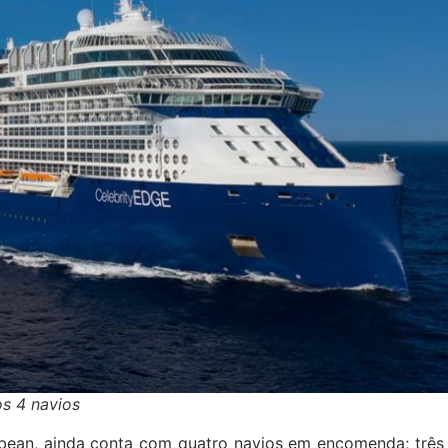
os 4 navios
bbean, ainda conta com quatro navios em encomenda; três