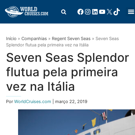
Início
»
Companhias
»
Regent Seven Seas
»
Seven Seas
Splendor flutua pela primeira vez na Itália
Seven Seas Splendor
flutua pela primeira
vez na Itália
Por
WorldCruises.com
| março 22, 2019