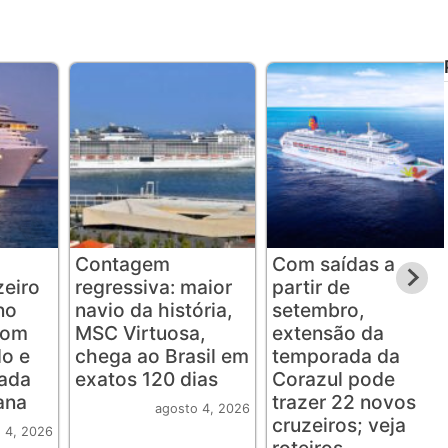
Contagem
Com saídas a
eiro
regressiva: maior
partir de
no
navio da história,
setembro,
com
MSC Virtuosa,
extensão da
o e
chega ao Brasil em
temporada da
rada
exatos 120 dias
Corazul pode
ana
trazer 22 novos
agosto 4, 2026
cruzeiros; veja
 4, 2026