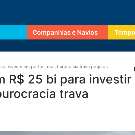
Companhias e Navios
Tempor
ara investir em portos, mas burocracia trava projetos
 R$ 25 bi para investir
urocracia trava