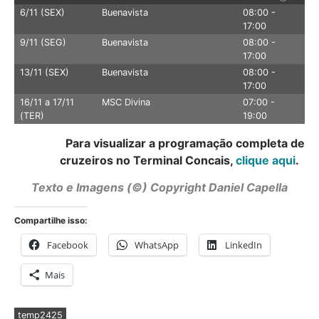
6/11 (SEX)
Buenavista
08:00 -
17:00
9/11 (SEG)
Buenavista
08:00 -
17:00
13/11 (SEX)
Buenavista
08:00 -
17:00
16/11 a 17/11
MSC Divina
07:00 -
(TER)
19:00
Para visualizar a programação completa de
cruzeiros no Terminal Concais,
clique aqui
.
Texto e Imagens (©) Copyright Daniel Capella
Compartilhe isso:
Facebook
WhatsApp
LinkedIn
Mais
temp2425