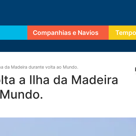
Companhias e Navios
Tempor
lha da Madeira durante volta ao Mundo.
ta a Ilha da Madeira
 Mundo.