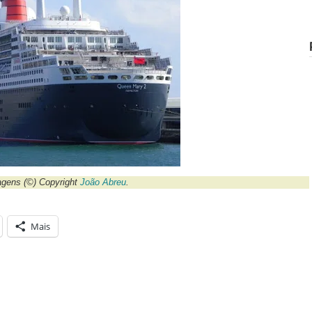
magens
(©) Copyright
João Abreu
.
Mais