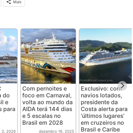
Mais
C
Com pernoites e
Exclusivo: com
a do
foco em Carnaval,
navios lotados,
il e
volta ao mundo da
presidente da
s para
AIDA terá 144 dias
Costa alerta para
e 5 escalas no
‘últimos lugares’
Brasil em 2028
em cruzeiros no
Brasil e Caribe
o 3, 2026
dezembro 16, 2025