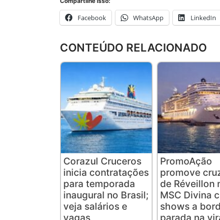
Compartilhe isso:
Facebook
WhatsApp
LinkedIn
CONTEÚDO RELACIONADO
Corazul Cruceros
PromoAção
inicia contratações
promove cruz
para temporada
de Réveillon 
inaugural no Brasil;
MSC Divina 
veja salários e
shows a bord
vagas
parada na vi