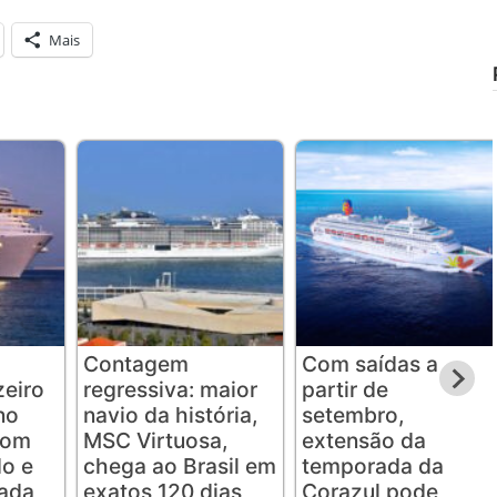
Mais
Contagem
Com saídas a
eiro
regressiva: maior
partir de
no
navio da história,
setembro,
com
MSC Virtuosa,
extensão da
o e
chega ao Brasil em
temporada da
rada
exatos 120 dias
Corazul pode