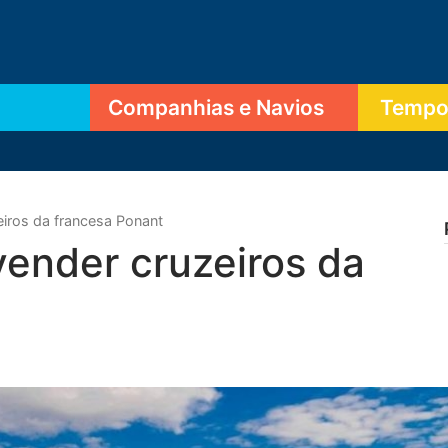
Companhias e Navios
Tempor
eiros da francesa Ponant
evender cruzeiros da