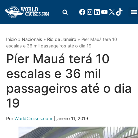
Início
»
Nacionais
»
Rio de Janeiro
»
Píer Mauá terá 10
escalas e 36 mil passageiros até o dia 19
Píer Mauá terá 10
escalas e 36 mil
passageiros até o dia
19
Por
WorldCruises.com
| janeiro 11, 2019