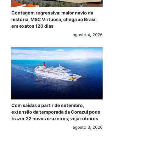
Contagem regressiva: maior navio da
história, MSC Virtuosa, chega ao Brasil
em exatos 120 dias
agosto 4, 2026
Com saídas a partir de setembro,
Começa a
4 de março:
R11
extensão da temporada da Corazul pode
construção do
Preziosa,
rot
trazer 22 novos cruzeiros; veja roteiros
Norwegian Bliss
Fascinosa e
Eur
agosto 3, 2026
Sovereign escalam
ver
o porto de Santos