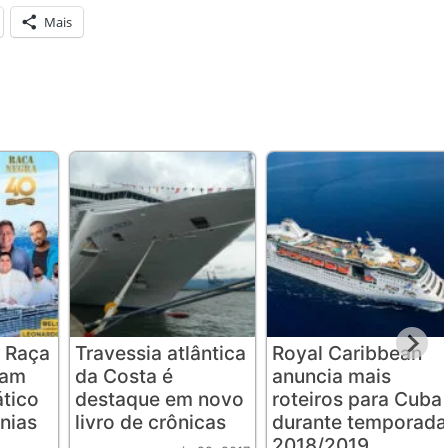
Mais
 Raça
Travessia atlântica
Royal Caribbean
iam
da Costa é
anuncia mais
ático
destaque em novo
roteiros para Cuba
nias
livro de crônicas
durante temporada
2018/2019