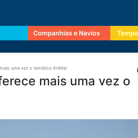
Companhias e Navios
Tempor
mais uma vez o temático ArtMar
ferece mais uma vez o