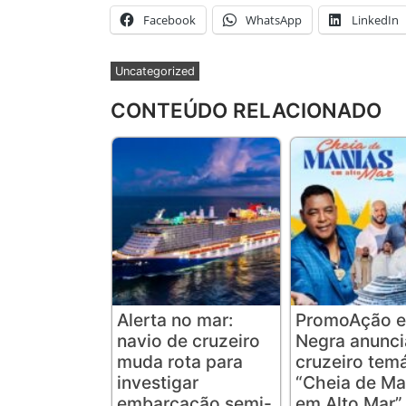
Facebook
WhatsApp
LinkedIn
Uncategorized
CONTEÚDO RELACIONADO
Alerta no mar:
PromoAção e
navio de cruzeiro
Negra anunc
muda rota para
cruzeiro tem
investigar
“Cheia de Ma
embarcação semi-
em Alto Mar”