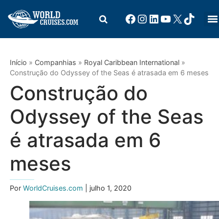
Início
»
Companhias
»
Royal Caribbean International
»
Construção do Odyssey of the Seas é atrasada em 6 meses
Construção do
Odyssey of the Seas
é atrasada em 6
meses
Por
WorldCruises.com
| julho 1, 2020