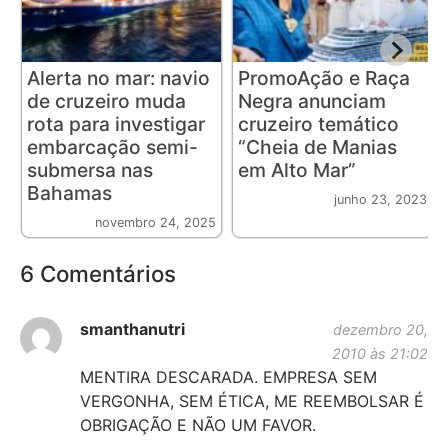
Alerta no mar: navio
PromoAção e Raça
de cruzeiro muda
Negra anunciam
rota para investigar
cruzeiro temático
embarcação semi-
“Cheia de Manias
submersa nas
em Alto Mar”
Bahamas
junho 23, 2023
novembro 24, 2025
6 Comentários
smanthanutri
dezembro 20,
2010 às 21:02
MENTIRA DESCARADA. EMPRESA SEM
VERGONHA, SEM ÉTICA, ME REEMBOLSAR É
OBRIGAÇÃO E NÃO UM FAVOR.