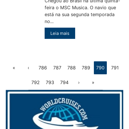
Chegou ao Brasil na última quinta-
feira o MSC Musica. O navio que
está na sua segunda temporada
no...
Leia mais
«
‹
786
787
788
789
790
791
792
793
794
›
»