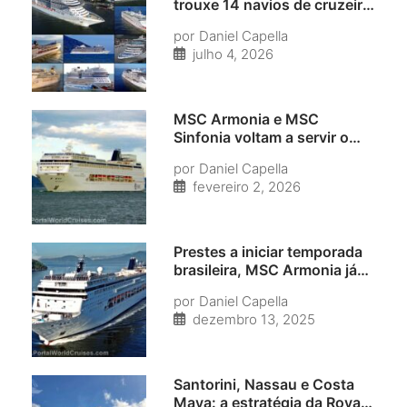
trouxe 14 navios de cruzeiro
ao Porto de Santos; confira
por
Daniel Capella
retrospectiva com lista e
julho 4, 2026
imagens
MSC Armonia e MSC
Sinfonia voltam a servir o
mercado brasileiro após
por
Daniel Capella
mais de 20 anos; veja
fevereiro 2, 2026
histórico
Prestes a iniciar temporada
brasileira, MSC Armonia já
hospedou Vladimir Putin
por
Daniel Capella
(com maleta nuclear e tudo);
dezembro 13, 2025
entenda
Santorini, Nassau e Costa
Maya: a estratégia da Royal